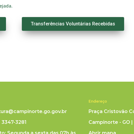
ejada.
Transferências Voluntárias Recebidas
Endereço
itura@campinorte.go.gov.br
Praça Cristovão C
) 3347-3281
Campinorte - GO |
o: Segunda a sexta das 07h às
Abrir mapa