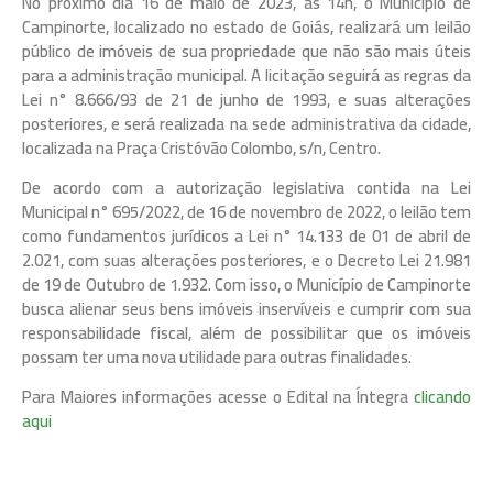
No próximo dia 16 de maio de 2023, às 14h, o Município de
Campinorte, localizado no estado de Goiás, realizará um leilão
público de imóveis de sua propriedade que não são mais úteis
para a administração municipal. A licitação seguirá as regras da
Lei n° 8.666/93 de 21 de junho de 1993, e suas alterações
posteriores, e será realizada na sede administrativa da cidade,
localizada na Praça Cristóvão Colombo, s/n, Centro.
De acordo com a autorização legislativa contida na Lei
Municipal n° 695/2022, de 16 de novembro de 2022, o leilão tem
como fundamentos jurídicos a Lei n° 14.133 de 01 de abril de
2.021, com suas alterações posteriores, e o Decreto Lei 21.981
de 19 de Outubro de 1.932. Com isso, o Município de Campinorte
busca alienar seus bens imóveis inservíveis e cumprir com sua
responsabilidade fiscal, além de possibilitar que os imóveis
possam ter uma nova utilidade para outras finalidades.
Para Maiores informações acesse o Edital na Íntegra
clicando
aqui